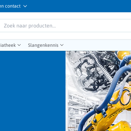
en contact
iatheek
Slangenkennis