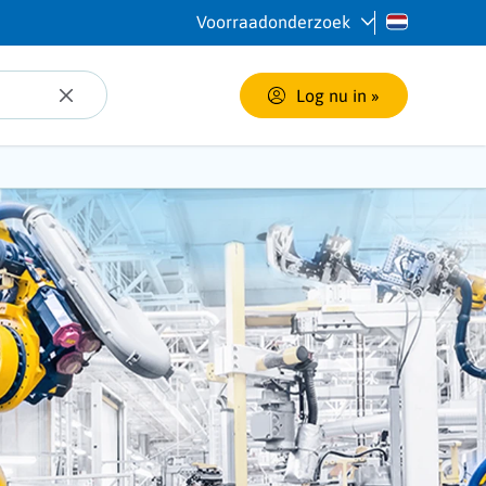
Voorraadonderzoek
Log nu in
 »