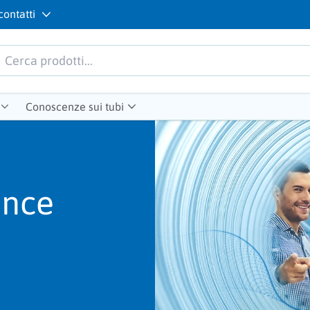
contatti
Conoscenze sui tubi
ance
i