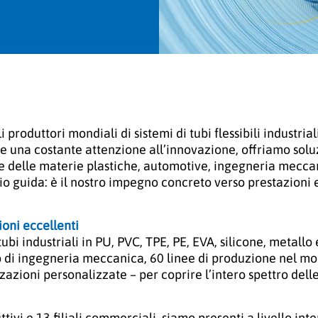
roduttori mondiali di sistemi di tubi flessibili industrial
 una costante attenzione all’innovazione, offriamo soluz
e delle materie plastiche, automotive, ingegneria meccan
io guida: è il nostro impegno concreto verso prestazioni
ioni eccellenti
ubi industriali in PU, PVC, TPE, PE, EVA, silicone, metall
 di ingegneria meccanica, 60 linee di produzione nel m
azioni personalizzate – per coprire l’intero spettro delle
tivi e 13 filiali commerciali, siamo presenti a livello inte