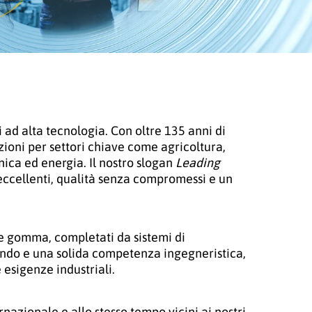
i ad alta tecnologia. Con oltre 135 anni di
ioni per settori chiave come agricoltura,
ica ed energia. Il nostro slogan
Leading
 eccellenti, qualità senza compromessi e un
o e gomma, completati da sistemi di
ondo e una solida competenza ingegneristica,
 esigenze industriali.
rnazionale e allo stesso tempo vicini ai nostri