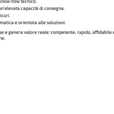
 know-how tecnico.
 un’elevata capacità di consegna.
icuri.
atica e orientata alle soluzioni.
e e genera valore reale: competente, rapido, affidabile e
ne.