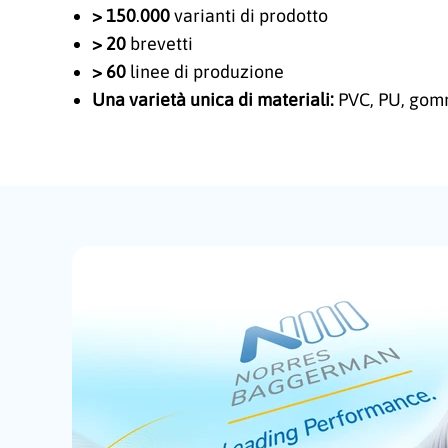
> 150
.
000
varianti di prodotto
> 20
brevetti
> 60
linee di produzione
Una varietà unica di materiali:
PVC, PU, gomma